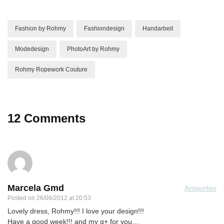
Fashion by Rohmy
Fashiondesign
Handarbeit
Modedesign
PhotoArt by Rohmy
Rohmy Ropework Couture
12 Comments
Marcela Gmd
Antworten
Posted on
26/06/2012 at 20:53
Lovely dress, Rohmy!!! I love your design!!!
Have a good week!!! and my g+ for you…