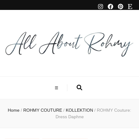
Home
/
ROHMY COUTURE
/
KOLLEKTION
/
ROHMY Couture:
Dress Daphne