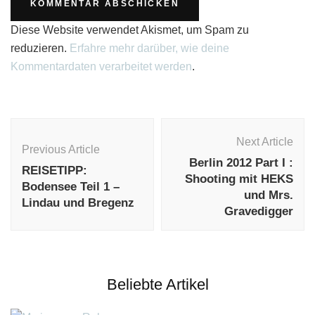
Diese Website verwendet Akismet, um Spam zu
reduzieren.
Erfahre mehr darüber, wie deine
Kommentardaten verarbeitet werden
.
Post
Navigation
Next Article
Previous Article
Berlin 2012 Part I :
REISETIPP:
Shooting mit HEKS
Bodensee Teil 1 –
und Mrs.
Lindau und Bregenz
Gravedigger
Beliebte Artikel