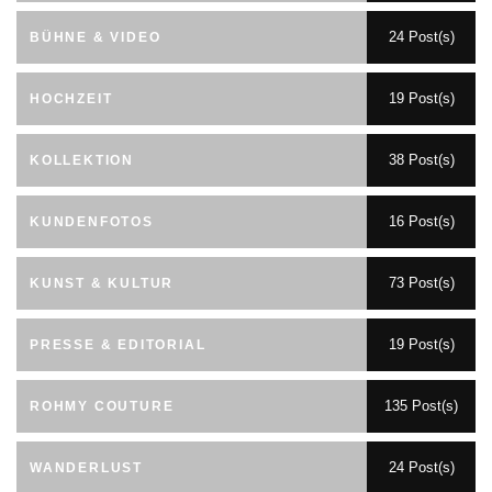
24 Post(s)
BÜHNE & VIDEO
19 Post(s)
HOCHZEIT
38 Post(s)
KOLLEKTION
16 Post(s)
KUNDENFOTOS
73 Post(s)
KUNST & KULTUR
19 Post(s)
PRESSE & EDITORIAL
135 Post(s)
ROHMY COUTURE
24 Post(s)
WANDERLUST