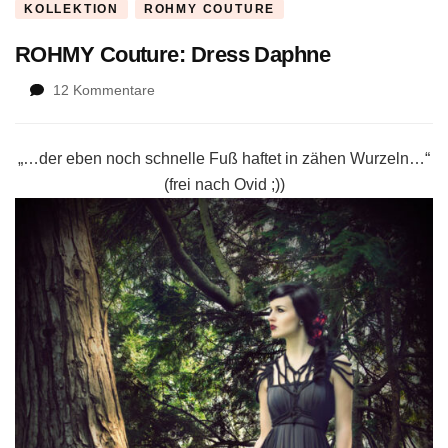
KOLLEKTION
ROHMY COUTURE
ROHMY Couture: Dress Daphne
zu
12 Kommentare
ROHMY
Couture:
Dress
„…der eben noch schnelle Fuß haftet in zähen Wurzeln…“
Daphne
(frei nach Ovid ;))