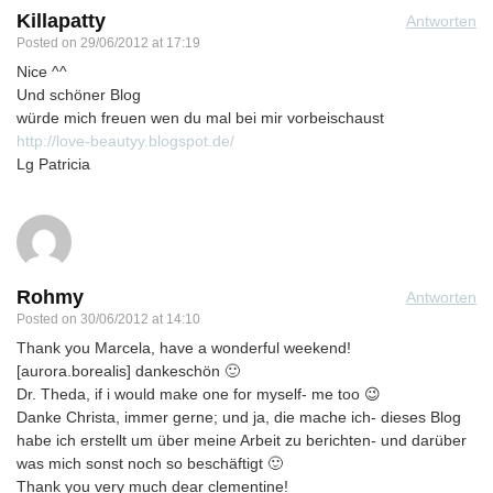
Killapatty
Antworten
Posted on
29/06/2012 at 17:19
Nice ^^
Und schöner Blog
würde mich freuen wen du mal bei mir vorbeischaust
http://love-beautyy.blogspot.de/
Lg Patricia
Rohmy
Antworten
Posted on
30/06/2012 at 14:10
Thank you Marcela, have a wonderful weekend!
[aurora.borealis] dankeschön 🙂
Dr. Theda, if i would make one for myself- me too 😉
Danke Christa, immer gerne; und ja, die mache ich- dieses Blog
habe ich erstellt um über meine Arbeit zu berichten- und darüber
was mich sonst noch so beschäftigt 🙂
Thank you very much dear clementine!