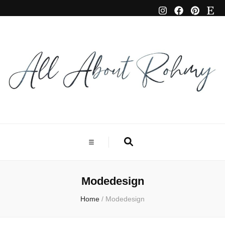
Modedesign
Home
/
Modedesign