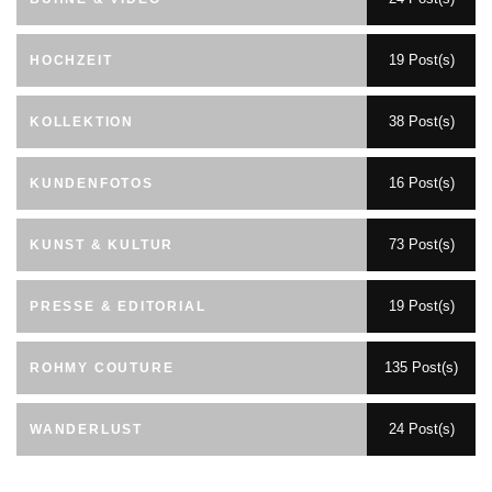
19 Post(s)
HOCHZEIT
38 Post(s)
KOLLEKTION
16 Post(s)
KUNDENFOTOS
73 Post(s)
KUNST & KULTUR
19 Post(s)
PRESSE & EDITORIAL
135 Post(s)
ROHMY COUTURE
24 Post(s)
WANDERLUST