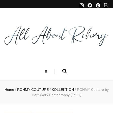
Home
/
ROHMY COUTURE
/
KOLLEKTION
/
ROHMY Couture by
Hart-Worx Photography (Teil 1)