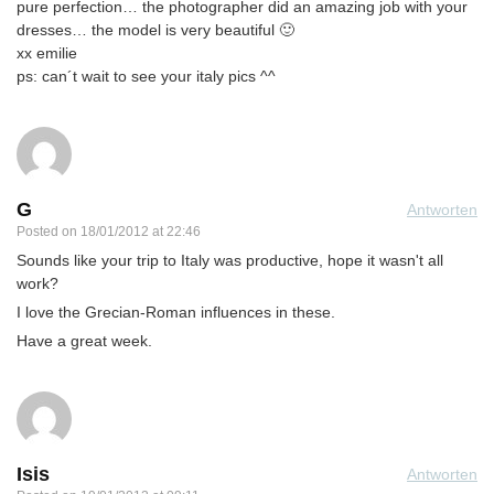
pure perfection… the photographer did an amazing job with your
dresses… the model is very beautiful 🙂
xx emilie
ps: can´t wait to see your italy pics ^^
G
Antworten
Posted on
18/01/2012 at 22:46
Sounds like your trip to Italy was productive, hope it wasn't all
work?
I love the Grecian-Roman influences in these.
Have a great week.
Isis
Antworten