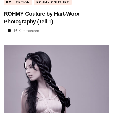
KOLLEKTION
ROHMY COUTURE
ROHMY Couture by Hart-Worx
Photography (Teil 1)
zu
16 Kommentare
ROHMY
Couture
by
Hart-
Worx
Photography
(Teil
1)