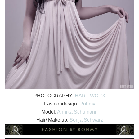
PHOTOGRAPHY:
HART-WORX
Fashiondesign:
Rohmy
Model:
Annika Schumann
Hair/ Make up:
Sonja Schwarz