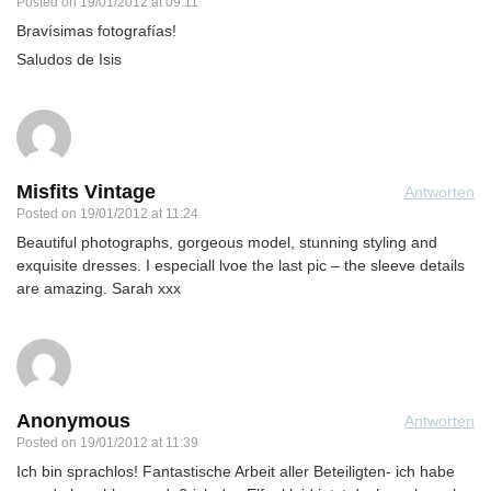
Posted on
19/01/2012 at 09:11
Bravísimas fotografías!
Saludos de Isis
Misfits Vintage
Antworten
Posted on
19/01/2012 at 11:24
Beautiful photographs, gorgeous model, stunning styling and
exquisite dresses. I especiall lvoe the last pic – the sleeve details
are amazing. Sarah xxx
Anonymous
Antworten
Posted on
19/01/2012 at 11:39
Ich bin sprachlos! Fantastische Arbeit aller Beteiligten- ich habe