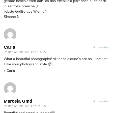
gerade beschlossen daß ich das Elfenkleid jetzt doch auch noch
in zartrosa brauche ;D
liebste Grüße aus Wien 🙂
Simone N.
Carla
Antworten
Posted on
19/01/2012 at 14:15
What a beautiful photographs! All those picture's are so… nature!
I like your photograph style 🙂
x Carla
Marcela Gmd
Antworten
Posted on
19/01/2012 at 20:15
Beautiful and creative, photos!!!!