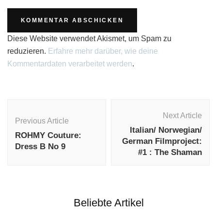
Diese Website verwendet Akismet, um Spam zu
reduzieren.
Erfahre mehr darüber, wie deine
Kommentardaten verarbeitet werden
.
Post
Navigation
Next Article
Previous Article
Italian/ Norwegian/
ROHMY Couture:
German Filmproject:
Dress B No 9
#1 : The Shaman
Beliebte Artikel