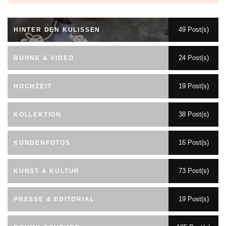
49 Post(s)
HINTER DEN KULISSEN
24 Post(s)
BÜHNE & VIDEO
19 Post(s)
HOCHZEIT
38 Post(s)
KOLLEKTION
16 Post(s)
KUNDENFOTOS
73 Post(s)
KUNST & KULTUR
19 Post(s)
PRESSE & EDITORIAL