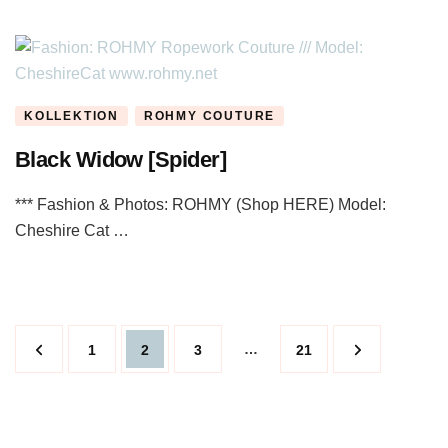
KOLLEKTION
ROHMY COUTURE
Black Widow [Spider]
*** Fashion & Photos: ROHMY (Shop HERE) Model:
Cheshire Cat …
Beitragsnavigation
Page
Page
Page
…
Page
1
2
3
21