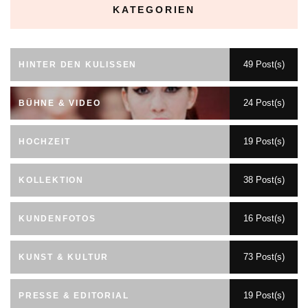
KATEGORIEN
49 Post(s)
HINTER DEN KULISSEN
24 Post(s)
BÜHNE & VIDEO
19 Post(s)
HOCHZEIT
38 Post(s)
KOLLEKTION
16 Post(s)
KUNDENFOTOS
73 Post(s)
KUNST & KULTUR
19 Post(s)
PRESSE & EDITORIAL