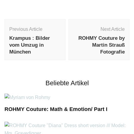
Post
Navigation
Previous Article
Next Article
Krampus : Bilder
ROHMY Couture by
vom Umzug in
Martin Strauß
München
Fotografie
Beliebte Artikel
ROHMY Couture: Math & Emotion/ Part I