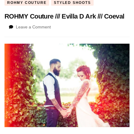
ROHMY COUTURE
STYLED SHOOTS
ROHMY Couture /// Evilla D Ark /// Coeval
on
Leave a Comment
ROHMY
Couture
///
Evilla
D
Ark
///
Coeval