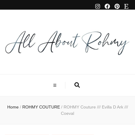
Home
/
ROHMY COUTURE
/
ROHMY Couture /// Evilla D Ark ///
Coeval