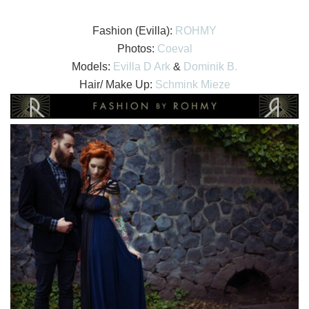
Fashion (Evilla):
ROHMY
Photos:
Coeval
Models:
Evilla D Ark
&
Dominik B.
Hair/ Make Up:
Schmink Mieze