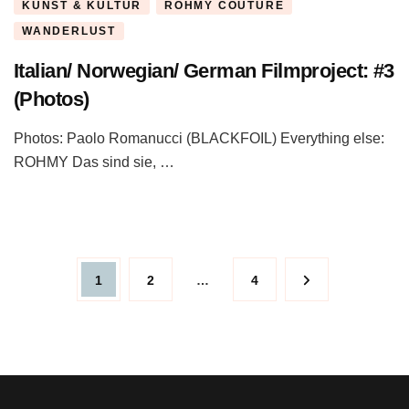
KUNST & KULTUR
ROHMY COUTURE
WANDERLUST
Italian/ Norwegian/ German Filmproject: #3
(Photos)
Photos: Paolo Romanucci (BLACKFOIL) Everything else:
ROHMY Das sind sie, …
Beitragsnavigation
Page
Page
Page
1
2
…
4