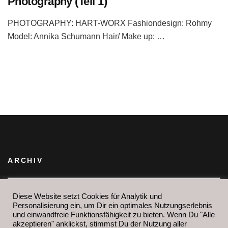
Photography (Teil 1)
PHOTOGRAPHY: HART-WORX Fashiondesign: Rohmy
Model: Annika Schumann Hair/ Make up: …
ARCHIV
Archiv
IHR FINDET MICH AUCH HIER:
Diese Website setzt Cookies für Analytik und
Personalisierung ein, um Dir ein optimales Nutzungserlebnis
und einwandfreie Funktionsfähigkeit zu bieten. Wenn Du "Alle
akzeptieren" anklickst, stimmst Du der Nutzung aller