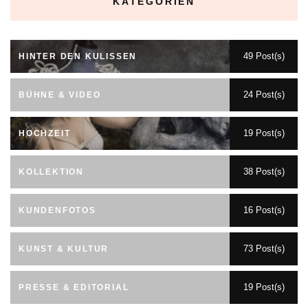
KATEGORIEN
49 Post(s)
HINTER DEN KULISSEN
24 Post(s)
BÜHNE & VIDEO
19 Post(s)
HOCHZEIT
38 Post(s)
KOLLEKTION
16 Post(s)
KUNDENFOTOS
73 Post(s)
KUNST & KULTUR
19 Post(s)
PRESSE & EDITORIAL