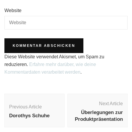
Website
Diese Website verwendet Akismet, um Spam zu
reduzieren.
Erfahre mehr darüber, wie deine
Kommentardaten verarbeitet werden
.
Post
Navigation
Next Article
Previous Article
Überlegungen zur
Dorothys Schuhe
Produktpräsentation