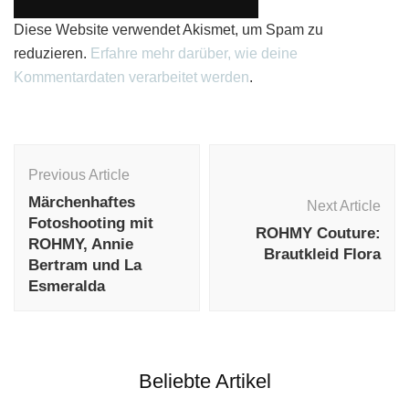
Diese Website verwendet Akismet, um Spam zu
reduzieren.
Erfahre mehr darüber, wie deine
Kommentardaten verarbeitet werden
.
Post
Navigation
Previous Article
Märchenhaftes
Next Article
Fotoshooting mit
ROHMY Couture:
ROHMY, Annie
Brautkleid Flora
Bertram und La
Esmeralda
Beliebte Artikel