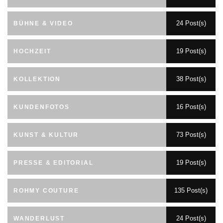
24 Post(s)
BÜHNE & VIDEO
19 Post(s)
HOCHZEIT
38 Post(s)
KOLLEKTION
16 Post(s)
KUNDENFOTOS
73 Post(s)
KUNST & KULTUR
19 Post(s)
PRESSE & EDITORIAL
135 Post(s)
ROHMY COUTURE
24 Post(s)
WANDERLUST