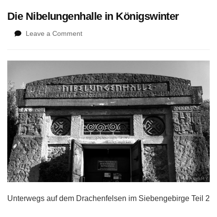
Die Nibelungenhalle in Königswinter
on
Leave a Comment
Die
Nibelungenhalle
in
Königswinter
Unterwegs auf dem Drachenfelsen im Siebengebirge Teil 2