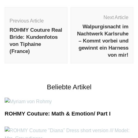
Post
Navigation
Next Article
Previous Article
Walpurgisnacht im
ROHMY Couture Real
Nachtwerk Karlsruhe
Bride: Kundenfotos
– Kommt vorbei und
von Tiphaine
gewinnt ein Harness
(France)
von mir!
Beliebte Artikel
ROHMY Couture: Math & Emotion/ Part I