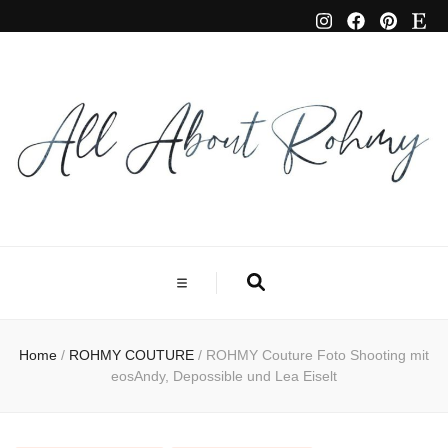
Home
/
ROHMY COUTURE
/
ROHMY Couture Foto Shooting mit
eosAndy, Depossible und Lea Eiselt