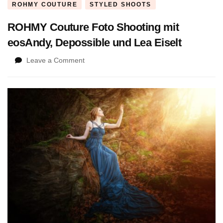
ROHMY COUTURE
STYLED SHOOTS
ROHMY Couture Foto Shooting mit
eosAndy, Depossible und Lea Eiselt
on
Leave a Comment
ROHMY
Couture
Foto
Shooting
mit
eosAndy,
Depossible
und
Lea
Eiselt