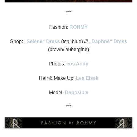
***
Fashion:
ROHMY
Shop:
„Selene“ Dress
(teal blue) ///
„Daphne“ Dress
(brown/ aubergine)
Photos:
eos Andy
Hair & Make Up:
Lea Eiselt
Model:
Deposible
***