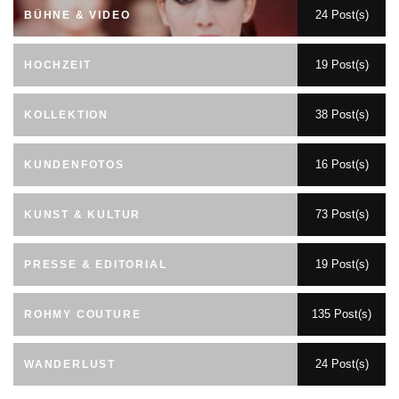
24 Post(s)
BÜHNE & VIDEO
19 Post(s)
HOCHZEIT
38 Post(s)
KOLLEKTION
16 Post(s)
KUNDENFOTOS
73 Post(s)
KUNST & KULTUR
19 Post(s)
PRESSE & EDITORIAL
135 Post(s)
ROHMY COUTURE
24 Post(s)
WANDERLUST