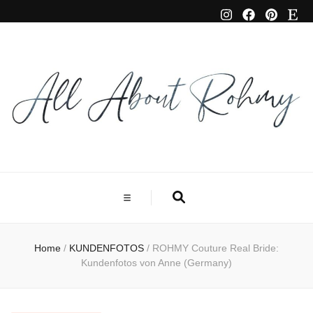
Home
/
KUNDENFOTOS
/
ROHMY Couture Real Bride:
Kundenfotos von Anne (Germany)