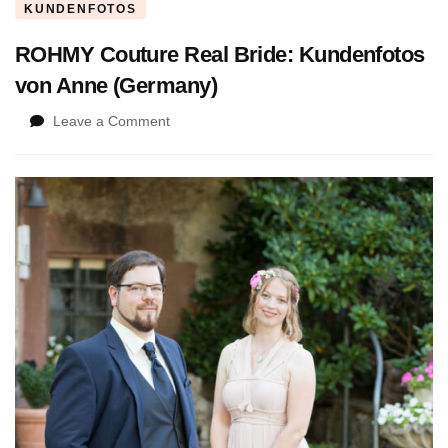
KUNDENFOTOS
ROHMY Couture Real Bride: Kundenfotos
von Anne (Germany)
on
Leave a Comment
ROHMY
Couture
Real
Bride:
Kundenfotos
von
Anne
(Germany)