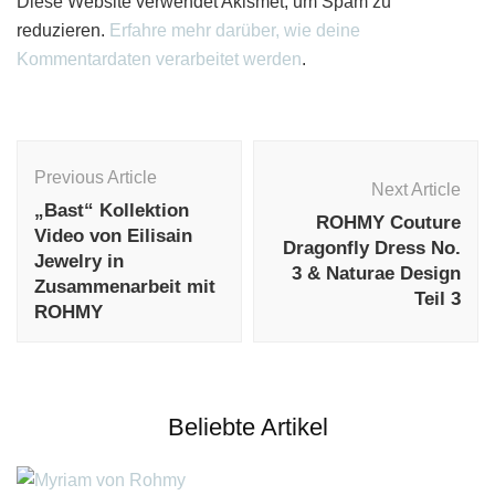
Diese Website verwendet Akismet, um Spam zu
reduzieren.
Erfahre mehr darüber, wie deine
Kommentardaten verarbeitet werden
.
Post
Navigation
Previous Article
Next Article
„Bast“ Kollektion
ROHMY Couture
Video von Eilisain
Dragonfly Dress No.
Jewelry in
3 & Naturae Design
Zusammenarbeit mit
Teil 3
ROHMY
Beliebte Artikel