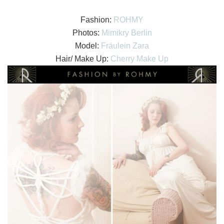
Fashion:
ROHMY
Photos:
Mimikry Berlin
Model:
Fräulein Zara
Hair/ Make Up:
Cherry Make Up