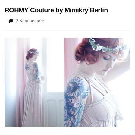
ROHMY Couture by Mimikry Berlin
zu
2 Kommentare
ROHMY
Couture
by
Mimikry
Berlin