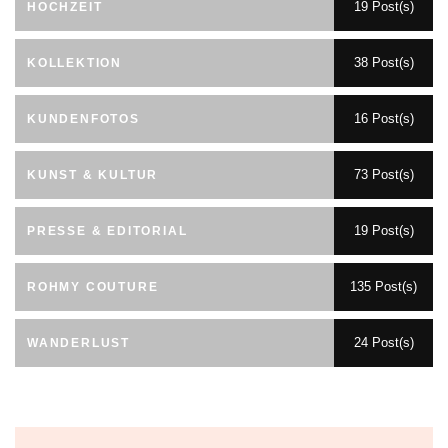
19 Post(s)
HOCHZEIT
38 Post(s)
KOLLEKTION
16 Post(s)
KUNDENFOTOS
73 Post(s)
KUNST & KULTUR
19 Post(s)
PRESSE & EDITORIAL
135 Post(s)
ROHMY COUTURE
24 Post(s)
WANDERLUST