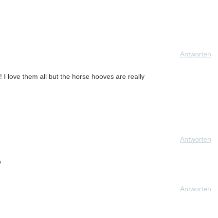
Antworten
! I love them all but the horse hooves are really
Antworten
p
Antworten