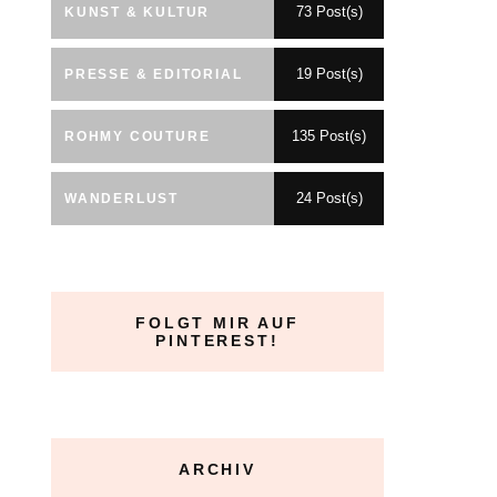
73 Post(s)
KUNST & KULTUR
19 Post(s)
PRESSE & EDITORIAL
135 Post(s)
ROHMY COUTURE
24 Post(s)
WANDERLUST
FOLGT MIR AUF
PINTEREST!
ARCHIV