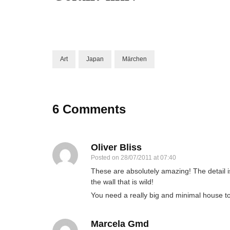
Art
Japan
Märchen
6 Comments
Oliver Bliss
Posted on
28/07/2011 at 07:40
These are absolutely amazing! The detail is
the wall that is wild!
You need a really big and minimal house to 
Marcela Gmd