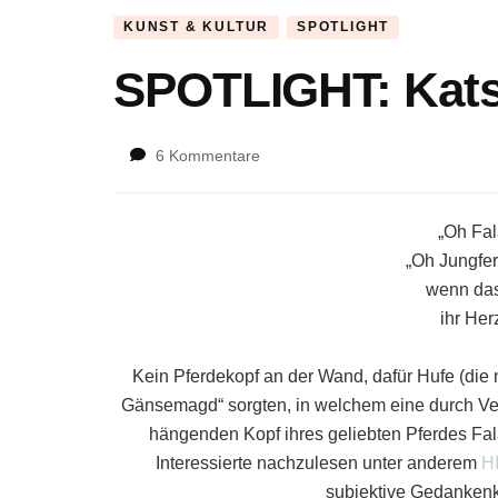
KUNST & KULTUR
SPOTLIGHT
SPOTLIGHT: Kats
zu
6 Kommentare
SPOTLIGHT:
Katsuyo
Aoki
„Oh Fal
„Oh Jungfer
wenn das
ihr Her
Kein Pferdekopf an der Wand, dafür Hufe (die n
Gänsemagd“ sorgten, in welchem eine durch Ver
hängenden Kopf ihres geliebten Pferdes Fal
Interessierte nachzulesen unter anderem
H
subjektive Gedankenk