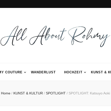
KONTAKT
ROHMY COUTURE
WAN
MY COUTURE
WANDERLUST
HOCHZEIT
KUNST & K
Home
/
KUNST & KULTUR
/
SPOTLIGHT
/
SPOTLIGHT: Katsuyo Aoki