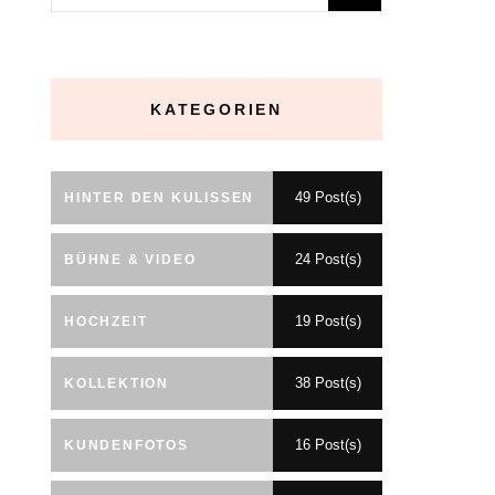
nach:
KATEGORIEN
49 Post(s)
HINTER DEN KULISSEN
24 Post(s)
BÜHNE & VIDEO
19 Post(s)
HOCHZEIT
38 Post(s)
KOLLEKTION
16 Post(s)
KUNDENFOTOS