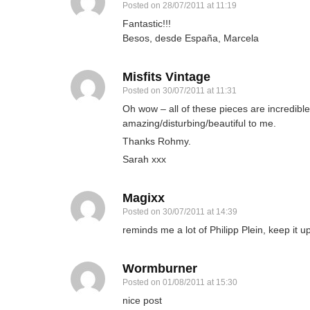
Posted on
28/07/2011 at 11:19
Fantastic!!!
Besos, desde España, Marcela
Misfits Vintage
Posted on
30/07/2011 at 11:31
Oh wow – all of these pieces are incredible
amazing/disturbing/beautiful to me.
Thanks Rohmy.
Sarah xxx
Magixx
Posted on
30/07/2011 at 14:39
reminds me a lot of Philipp Plein, keep it u
Wormburner
Posted on
01/08/2011 at 15:30
nice post