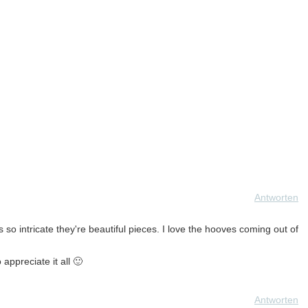
Antworten
 so intricate they're beautiful pieces. I love the hooves coming out of
appreciate it all 🙂
Antworten