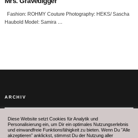
Mrs. Gravedigger
Fashion: ROHMY Couture Photography: HEKS/ Sascha
Haubold Model: Samira …
ARCHIV
Archiv
IHR FINDET MICH AUCH HIER:
Diese Website setzt Cookies für Analytik und
Personalisierung ein, um Dir ein optimales Nutzungserlebnis
und einwandfreie Funktionsfähigkeit zu bieten. Wenn Du "Alle
akzeptieren" anklickst, stimmst Du der Nutzung aller