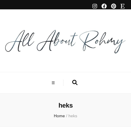
heks
Home
/
heks