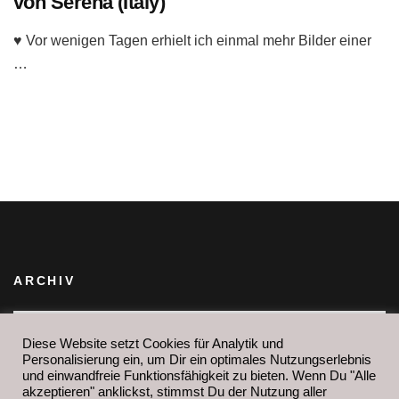
von Serena (Italy)
♥ Vor wenigen Tagen erhielt ich einmal mehr Bilder einer
…
ARCHIV
Archiv
IHR FINDET MICH AUCH HIER:
Diese Website setzt Cookies für Analytik und
Personalisierung ein, um Dir ein optimales Nutzungserlebnis
und einwandfreie Funktionsfähigkeit zu bieten. Wenn Du "Alle
akzeptieren" anklickst, stimmst Du der Nutzung aller