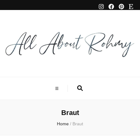
Braut
Home
/
Braut