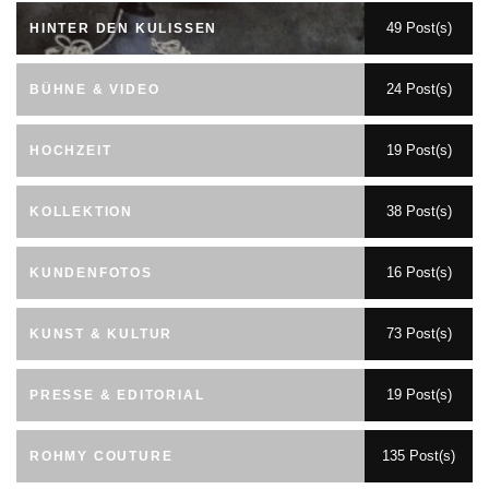
49 Post(s)
HINTER DEN KULISSEN
24 Post(s)
BÜHNE & VIDEO
19 Post(s)
HOCHZEIT
38 Post(s)
KOLLEKTION
16 Post(s)
KUNDENFOTOS
73 Post(s)
KUNST & KULTUR
19 Post(s)
PRESSE & EDITORIAL
135 Post(s)
ROHMY COUTURE