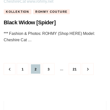
KOLLEKTION
ROHMY COUTURE
Black Widow [Spider]
*** Fashion & Photos: ROHMY (Shop HERE) Model:
Cheshire Cat …
Beitragsnavigation
Page
Page
Page
…
Page
1
2
3
21