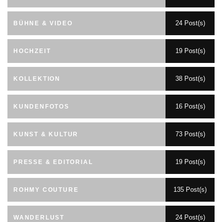
24 Post(s)
BÜHNE & VIDEO
19 Post(s)
HOCHZEIT
38 Post(s)
KOLLEKTION
16 Post(s)
KUNDENFOTOS
73 Post(s)
KUNST & KULTUR
19 Post(s)
PRESSE & EDITORIAL
135 Post(s)
ROHMY COUTURE
24 Post(s)
WANDERLUST