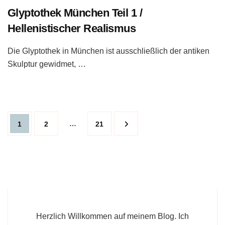
Glyptothek München Teil 1 /
Hellenistischer Realismus
Die Glyptothek in München ist ausschließlich der antiken
Skulptur gewidmet, …
Beitragsnavigation
Page
Page
…
Page
1
2
21
Herzlich Willkommen auf meinem Blog. Ich